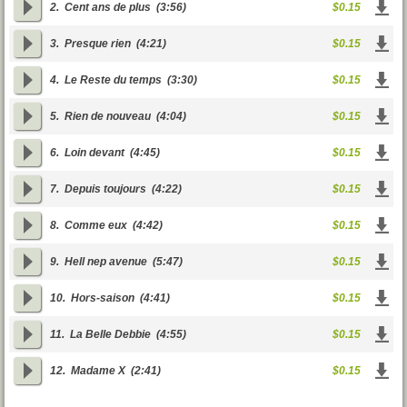
2.
Cent ans de plus
(3:56)
$0.15
3.
Presque rien
(4:21)
$0.15
4.
Le Reste du temps
(3:30)
$0.15
5.
Rien de nouveau
(4:04)
$0.15
6.
Loin devant
(4:45)
$0.15
7.
Depuis toujours
(4:22)
$0.15
8.
Comme eux
(4:42)
$0.15
9.
Hell nep avenue
(5:47)
$0.15
10.
Hors-saison
(4:41)
$0.15
11.
La Belle Debbie
(4:55)
$0.15
12.
Madame X
(2:41)
$0.15