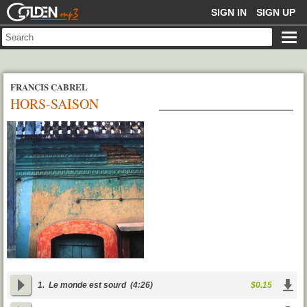
GOLDENMP3
SIGN IN
SIGN UP
FRANCIS CABREL
HORS-SAISON
1.
Le monde est sourd
(4:26)
$0.15