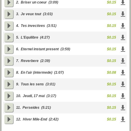
2.
Briser un coeur
(3:09)
$0.15
3.
Je veux tout
(3:03)
$0.15
4.
Tes invectives
(3:51)
$0.15
5.
L'Equilibre
(4:27)
$0.15
6.
Eternel instant present
(3:59)
$0.15
7.
Reverbere
(2:39)
$0.15
8.
En l'air (intermede)
(1:07)
$0.08
9.
Tous les sens
(3:01)
$0.15
10.
Jeudi, 17 mai
(3:17)
$0.15
11.
Perseides
(5:21)
$0.15
12.
Hiver Mile-End
(2:42)
$0.15