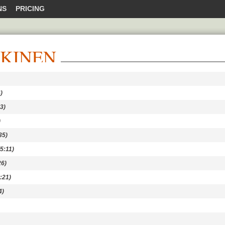
NS
PRICING
KKINEN
)
3)
)
35)
5:11)
6)
:21)
4)