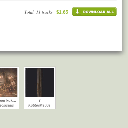
Total: 11 tracks
$1.65
een kuk…
7
eollisuus
Kotiteollisuus