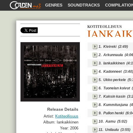
GOLDENMP3
GENRES
SOUNDTRACKS
COMPILATIO
KOTITEOLLISUUS
IANKAI
SHARE
1.
Kivireki
(2:49)
2.
Arkunnaula
(4:06
3.
Iankaikkinen
(4:1
4.
Kadonneet
(3:40
5.
Ukko perkele
(5:
6.
Tuonelan koivut
(
7.
Kaksin kasin
(3:2
8.
Kummitusjuna
(4
Release Details
9.
Pullon henki
(6:0
Artist:
Kotiteollisuus
10.
Aamu
(5:02)
Album:
Iankaikkinen
Year:
2006
11.
Unilaulu
(3:55)