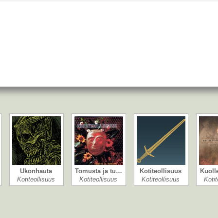
Ukonhauta
Tomusta ja tu…
Kotiteollisuus
Kuoll
Kotiteollisuus
Kotiteollisuus
Kotiteollisuus
Kotit