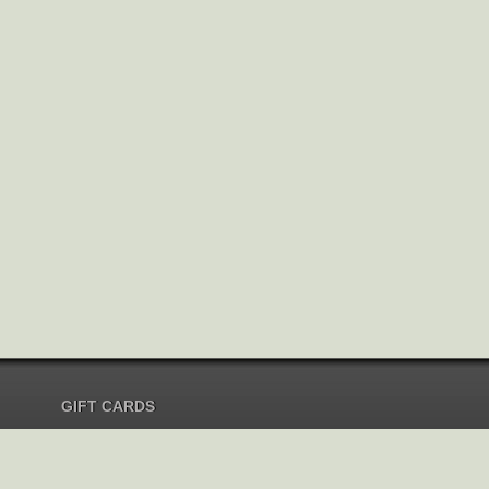
GIFT CARDS
Send Gift Card
Redeem Gift Card