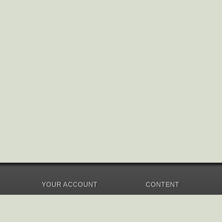
YOUR ACCOUNT
CONTENT
Dashboard
Music Overview
Balance
Compilations